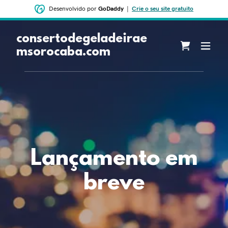
Desenvolvido por
GoDaddy
|
Crie o seu site gratuito
consertodegeladeirae
msorocaba.com
‌‌Lançamento em
breve